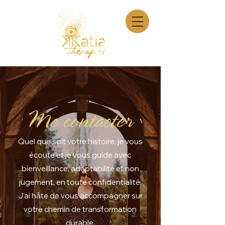
Me contacter
Quel que soit votre histoire, je vous
écoute et je vous guide avec
bienveillance, adaptabilité et non
jugement, en toute confidentialité.
J’ai hâte de vous accompagner sur
votre chemin de transformation
durable.