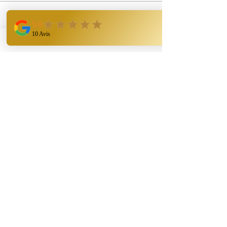
Sale ended
Ticket type
représentant
Price
€19.00
+€0.48 ticket service fee
Share this event